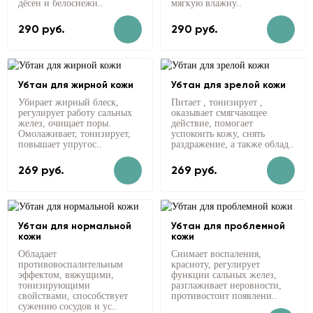
дёсен и белоснежн..
мягкую влажну..
290 руб.
290 руб.
Убтан для жирной кожи
Убтан для зрелой кожи
Убирает жирный блеск,
Питает , тонизирует ,
регулирует работу сальных
оказывает смягчающее
желез, очищает поры.
действие, помогает
Омолаживает, тонизирует,
успокоить кожу, снять
повышает упругос..
раздражение, а также облад..
269 руб.
269 руб.
Убтан для нормальной
Убтан для проблемной
кожи
кожи
Обладает
Снимает воспаления,
противовоспалительным
красноту, регулирует
эффектом, вяжущими,
функции сальных желез,
тонизирующими
разглаживает неровности,
свойствами, способствует
противостоит появлени..
сужению сосудов и ус..