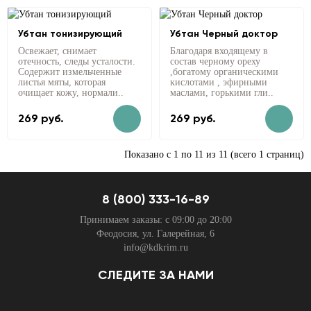
Убтан тонизирующий
Убтан Черный доктор
Освежает, снимает
Благодаря входящему в
отечность, следы усталости.
состав черному ореху
Содержит измельченные
,богатому органическими
листья мяты, которая
кислотами , эфирными
очищает кожу, нормали..
маслами, горькими гли..
269 руб.
269 руб.
Показано с 1 по 11 из 11 (всего 1 страниц)
8 (800) 333-16-89
Принимаем заказы: с 09:00 до 20:00
Феодосия, ул. Галерейная, 6
info@kdkrim.ru
СЛЕДИТЕ ЗА НАМИ