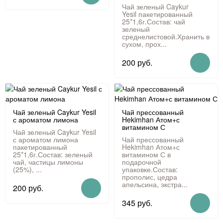
Чай зеленый Caykur
Yesil пакетированный
25*1,6г.Состав: чай
зеленый
среднелистовой.Хранить в
сухом, прох...
200 руб.
Чай зеленый Caykur Yesil
Чай прессованный
с ароматом лимона
Hekimhan Атом+с
витамином С
Чай зеленый Caykur Yesil
с ароматом лимона
Чай прессованный
пакетированный
Hekimhan Атом+с
25*1,6г.Состав: зеленый
витамином С в
чай, частицы лимоны
подарочной
(25%), ...
упаковке.Состав:
прополис, цедра
апельсина, экстра...
200 руб.
345 руб.