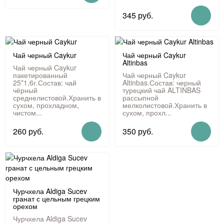
345 руб.
Чай черный Caykur
Чай черный Caykur
Altinbas
Чай черный Caykur
пакетированный
Чай черный Caykur
25*1,6г.Состав: чай
Altinbas.Состав: черный
чёрный
турецкий чай ALTINBAS
среднелистовой.Хранить в
рассыпной
сухом, прохладном,
мелколистовой.Хранить в
чистом...
сухом, прохл...
260 руб.
350 руб.
Чурчхела Aldiga Sucev
гранат с цельным грецким
орехом
Чурчхела Aldiga Sucev