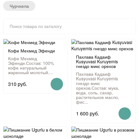
Чурчхела
Кофе Мехмед Эфенди
Пахлава Кадаиф
Кофе Мехмед
Kusyuvasi Kuruyemis
Эфенди.Состав: 100%
гнездо микс орехов
кофе натуральный
жаренный молотый....
Пахлава Кадаиф
Kusyuvasi Kuruyemis
гнездо микс
310 руб.
орехов.Состав: мука,
вода, соль, сахар,
растительное масло,
фис...
1 600 руб.