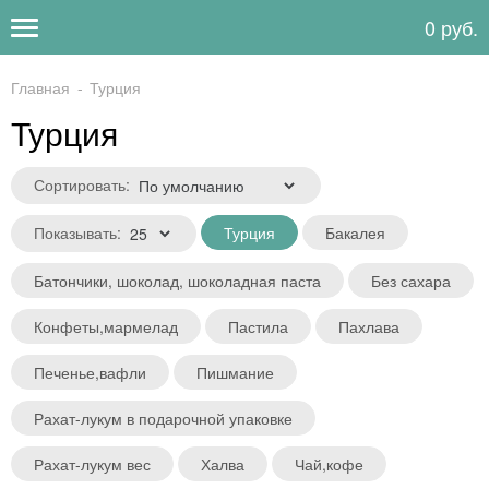
0 руб.
Главная
Турция
Турция
Сортировать:
Показывать:
Турция
Бакалея
Батончики, шоколад, шоколадная паста
Без сахара
Конфеты,мармелад
Пастила
Пахлава
Печенье,вафли
Пишмание
Рахат-лукум в подарочной упаковке
Рахат-лукум вес
Халва
Чай,кофе