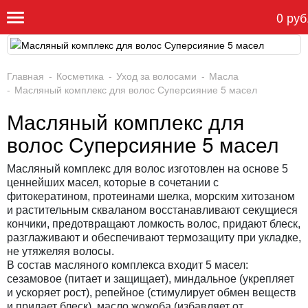
0 руб
Главная
Косметика
Уход за волосами
Масла
Масляный комплекс для волос Суперсияние 5 масел
Масляный комплекс для
волос Суперсияние 5 масел
Масляный комплекс для волос изго­товлен на основе 5
ценней­ших масел, которые в сочета­нии с
фитокератином, проте­инами шелка, морским хито­заном
и растительным сква­ланом восстанавливают секущиеся
кончики, предот­вращают ломкость волос, придают блеск,
разглажива­ют и обеспечивают термоза­щиту при укладке,
не утяже­ляя волосы.
В состав масляного комплекса входит 5 масел:
сезамовое (питает и защищает), миндальное (укрепляет
и ускоряет рост), репейное (стимулирует обмен веществ
и придает блеск), масло жожоба (избавляет от