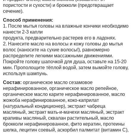
пористости и сухости) и брокколи (предотвращает
сечение).
Способ применения:
1. После мытья головы на влажные кончики необходимо
нанести 2-3 капли
продукта, предварительно растерев его в ладонях.
2. Нанесите масло на волосы и кожу головы до мытья
волос (наносите на сухие волосы!), равномерно
распределите легкими массажными движениями.
Покройте голову шапочкой для душа, оставьте на 15-20
мин. Прополощите тёплой водой, затем вымойте голову,
используя шампунь.
Состав:
органическое масло сезамовое
нерафинированное, органическое масло репейное,
органическое масло карите нерафинированное, масло
жожоба нерафинированное, коко-каприлат
(натуральный кондиционер), экстракт чабреца
масляный, экстракт мать-и-мачехи масляный, экстракт
крапивы масляный, сквалан растительный, масло
брокколи нерафинированное, фито кератин, протеины
шелка, лецитин соевый, аскорбил палмитат (витамин С),