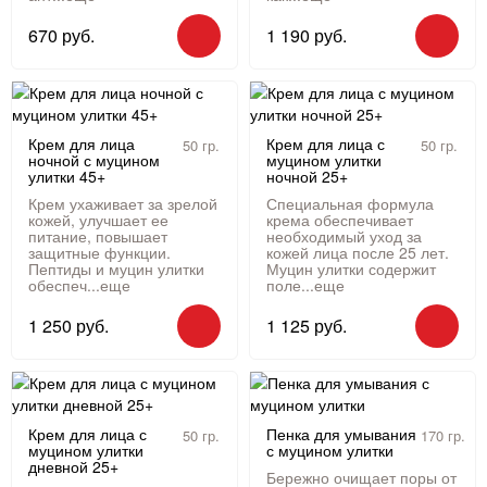
670 руб.
1 190 руб.
Крем для лица
Крем для лица с
50 гр.
50 гр.
ночной с муцином
муцином улитки
улитки 45+
ночной 25+
Крем ухаживает за зрелой
Специальная формула
кожей, улучшает ее
крема обеспечивает
питание, повышает
необходимый уход за
защитные функции.
кожей лица после 25 лет.
Пептиды и муцин улитки
Муцин улитки содержит
обеспеч...
еще
поле...
еще
1 250 руб.
1 125 руб.
Крем для лица с
Пенка для умывания
50 гр.
170 гр.
муцином улитки
с муцином улитки
дневной 25+
Бережно очищает поры от