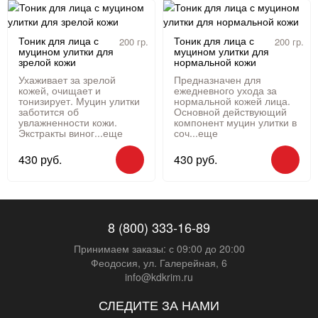
Тоник для лица с
Тоник для лица с
200 гр.
200 гр.
муцином улитки для
муцином улитки для
зрелой кожи
нормальной кожи
Ухаживает за зрелой
Предназначен для
кожей, очищает и
ежедневного ухода за
тонизирует. Муцин улитки
нормальной кожей лица.
заботится об
Основной действующий
увлажненности кожи.
компонент муцин улитки в
Экстракты виног...
еще
соч...
еще
430 руб.
430 руб.
8 (800) 333-16-89
Принимаем заказы: с 09:00 до 20:00
Феодосия, ул. Галерейная, 6
info@kdkrim.ru
СЛЕДИТЕ ЗА НАМИ