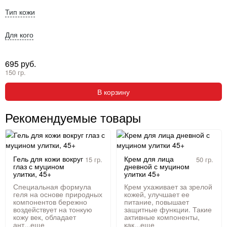
Тип кожи
Для кого
695 руб.
150 гр.
В корзину
Рекомендуемые товары
Гель для кожи вокруг
Крем для лица
15 гр.
50 гр.
глаз с муцином
дневной с муцином
улитки, 45+
улитки 45+
Специальная формула
Крем ухаживает за зрелой
геля на основе природных
кожей, улучшает ее
компонентов бережно
питание, повышает
воздействует на тонкую
защитные функции. Такие
кожу век, обладает
активные компоненты,
ант...
еще
как...
еще