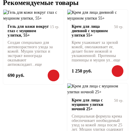
Рекомендуемые товары
Гель для кожи вокруг
Крем для лица
15 гр.
50 гр.
глаз с муцином
дневной с муцином
улитки, 55+
улитки 55+
Создан специально для
Крем ухаживает за зрелой
антивозрастного ухода за
кожей, омолаживает ее,
кожей. Муцин улитки и
делает более нежной и
экстракт винограда
увлажненной. Протеины
оказывают
пшеницы и муцин ул...
еще
антиоксидант...
еще
1 250 руб.
690 руб.
Крем для лица с
50 гр.
муцином улитки
ночной 25+
Специальная формула крема
обеспечивает необходимый
уход за кожей лица после 25
лет. Муцин улитки содержит