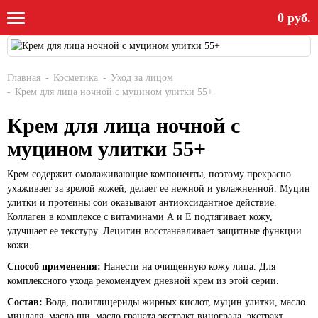
0 руб.
Главная
Косметика
Уход за лицом
Крем для лица ночной с муцином улитки 55+
Крем для лица ночной с
муцином улитки 55+
Крем содержит омолаживающие компоненты, поэтому прекрасно
ухаживает за зрелой кожей, делает ее нежной и увлажненной. Муцин
улитки и протеины сои оказывают антиоксидантное действие.
Коллаген в комплексе с витаминами А и Е подтягивает кожу,
улучшает ее текстуру. Лецитин восстанавливает защитные функции
кожи.
Способ применения:
Нанести на очищенную кожу лица. Для
комплексного ухода рекомендуем дневной крем из этой серии.
Состав:
Вода, полиглицериды жирных кислот, муцин улитки, масло
миндаля, масло ши, масло граната,экстракт винограда, экстракт