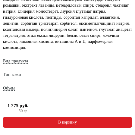
ромашки, экстракт лаванды, цетеариловый спирт, стеароил лактилат
натрия, глицерил моностеарат, лауроил глутамат натрия,
гиалуроновая кислота, пептиды, сорбитан каприлат, аллантоин,
лецитин, сорбитан тристеарат, сорбитол, оксиметилглицинат натрия,
ксантановая камедь, полиглицерил олеат, пантенол, глутамат диацетат
тетранатрия, этилгексилглицерин, бензиловый спирт, яблочная
кислота, лимонная кислота, витамины А и Е, парфюмерная
композиция.
Вид продукта
Тип кожи
Объем
1 275 руб.
50 гр.
В корзину