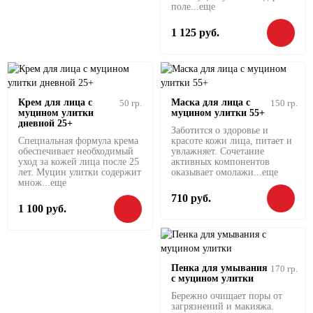
поле...
еще
1 125 руб.
Крем для лица с
Маска для лица с
50 гр.
150 гр.
муцином улитки
муцином улитки 55+
дневной 25+
Заботится о здоровье и
Специальная формула крема
красоте кожи лица, питает и
обеспечивает необходимый
увлажняет. Сочетание
уход за кожей лица после 25
активных компонентов
лет. Муцин улитки содержит
оказывает омолажи...
еще
множ...
еще
710 руб.
1 100 руб.
Пенка для умывания
170 гр.
с муцином улитки
Бережно очищает поры от
загрязнений и макияжа.